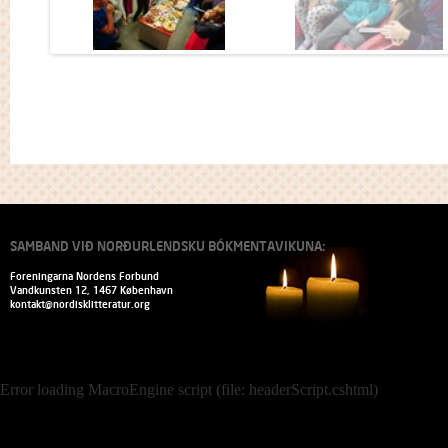
SAMBAND VIÐ NORÐURLENDSKU BÓKMENTAVIKUNA:
Foreningarna Nordens Forbund
Vandkunsten 12, 1467 København
kontakt@nordisklitteratur.org
Error loading MacroEngine script (file: headerScript.cshtml)