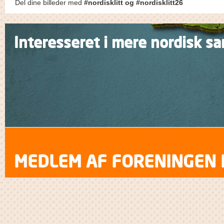
Del dine billeder med
#nordisklitt og #nordisklitt26
Interesseret i mere nordisk s
MEDLEM AF FORENINGEN