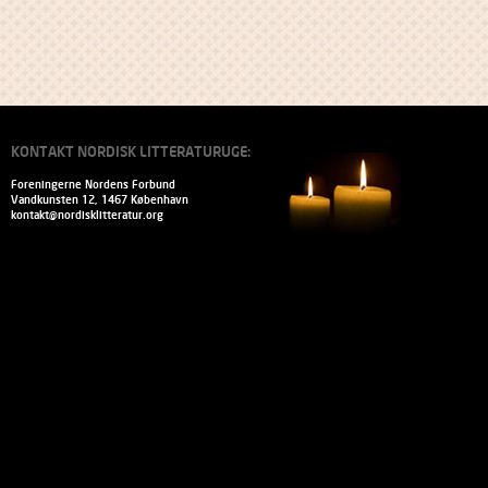
KONTAKT NORDISK LITTERATURUGE:
Foreningerne Nordens Forbund
Vandkunsten 12, 1467 København
kontakt@nordisklitteratur.org