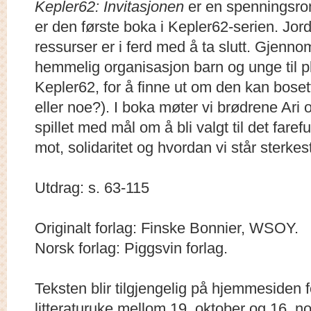
Kepler62: Invitasjonen
er en spenningsrom
er den første boka i Kepler62-serien. Jor
ressurser er i ferd med å ta slutt. Gjenno
hemmelig organisasjon barn og unge til
Kepler62, for å finne ut om den kan bosett
eller noe?). I boka møter vi brødrene Ari
spillet med mål om å bli valgt til det fare
mot, solidaritet og hvordan vi står sterk
Utdrag: s. 63-115
Originalt forlag: Finske Bonnier, WSOY.
Norsk forlag: Piggsvin forlag.
Teksten blir tilgjengelig på hjemmesiden 
litteraturuke mellom 19. oktober og 16. 