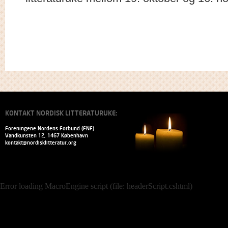
KONTAKT NORDISK LITTERATURUKE:
Foreningene Nordens Forbund (FNF)
Vandkunsten 12, 1467 København
kontakt@nordisklitteratur.org
Error loading MacroEngine script (file: headerScript.cshtml)