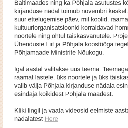
Baltimaades ning ka Põhjala asutustes kõ
kirjanduse nädal toimub novembri keskel
suur ettelugemise päev, mil koolid, raama
kultuuriorganisatsioonid korraldavad homm
noortele ning õhtul täiskasvanutele. Pro
Ühenduste Liit ja Põhjala koostööga tege
Põhjamaade Ministrite Nõukogu.
Igal aastal valitakse uus teema. Teemaga
raamat lastele, üks noortele ja üks täis
valib välja Põhjala kirjanduse nädala es
esindaja kõikidest Põhjala maadest.
Kliki lingil ja vaata videosid eelmiste aas
nädalatest
Here