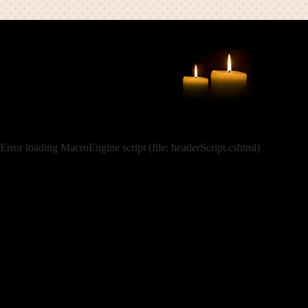
Error loading MacroEngine script (file: headerScript.cshtml)