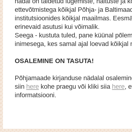
nädal on täidetud lugemiste, näituste ja
ettevõtmistega kõikjal Põhja- ja Baltimaa
institutsioonides kõikjal maailmas. Eesmä
erinevaid asutusi kui võimalik.
Seega - kustuta tuled, pane küünal põlem
inimesega, kes samal ajal loevad kõikjal
OSALEMINE ON TASUTA!
Põhjamaade kirjanduse nädalal osalemine
siin
here
kohe praegu või kliki siia
here
, 
informatsiooni.