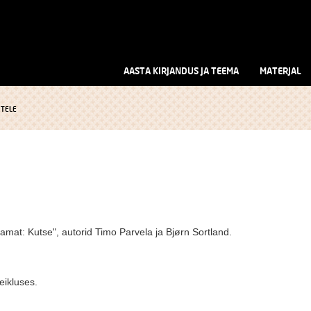
AASTA KIRJANDUS JA TEEMA
MATERJAL
TELE
E
mat: Kutse", autorid Timo Parvela ja Bjørn Sortland.
eikluses.