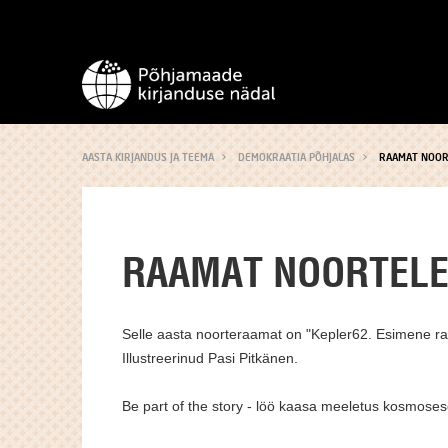
AASTA KIRJANDUS JA TEEMA
DEMOKRAATIA PÕHJALAS
RAAMAT NOOR
RAAMAT NOORTEL
Selle aasta noorteraamat on "Kepler62. Esimene raa
Illustreerinud Pasi Pitkänen.
Be part of the story - löö kaasa meeletus kosmoses