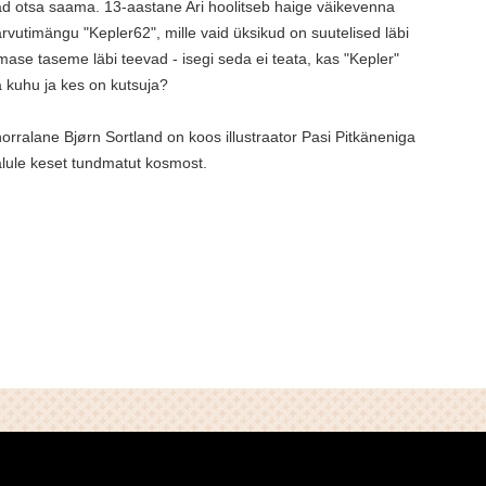
d otsa saama. 13-aastane Ari hoolitseb haige väikevenna
vutimängu "Kepler62", mille vaid üksikud on suutelised läbi
ase taseme läbi teevad - isegi seda ei teata, kas "Kepler"
a kuhu ja kes on kutsuja?
rralane Bjørn Sortland on koos illustraator Pasi Pitkäneniga
lule keset tundmatut kosmost.