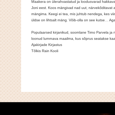
Maakera on ülerahvastatud ja loodusvarad hakkava
Joni eest. Koos mängivad nad uut, närvekõditavat ar
mängima. Keegi ei tea, mis juhtub nendega, kes viim
üldse on lihtsalt mäng. Võib-olla on see kutse… Ag
Populaarsed kirjanikud, soomlane Timo Parvela ja no
loonud lummava maailma, kus sõprus seatakse kaa
Ajakirjade Kirjastus
Tõlkis Rain Kooli