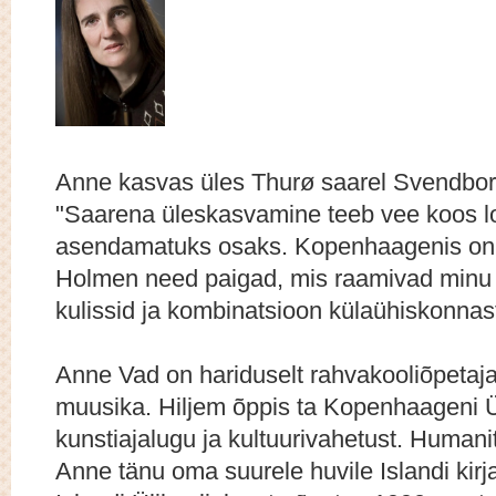
Anne k
asvas üles Thurø saarel Svendborgi
"Saarena üleskasvamine teeb vee koos l
asendamatuks osaks.
Kopenhaagenis on s
Holmen need paigad, mis raamivad minu 
kulissid ja kombinatsioon külaühiskonnast
Anne Vad on hariduselt rahvakooliõpetaja,
muusika. Hiljem õppis ta Kopenhaageni Üli
kunstiajalugu ja kultuurivahetust.
Humanit
Anne tänu oma suurele huvile Islandi kirj