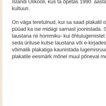
Islandi Ülikooli, kus ta õpetas 1990. aasta
kultuuri.
On väga teretulnud, kui sa saad plakatil o
püüad ka ise midagi sarnast joonistada. 
taustana nii hommiku- kui õhtulugemistel.
seda ürituse kutse taustana või e-kirjade
võimalik plakatiga kaunistada lugemisruum
plakatile eesmärk mõnel muul põneval m