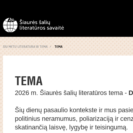
SIU METU LITERATURA IR TEMA
TEMA
TEMA
2026 m. Šiaurės šalių literatūros tema -
D
Šių dienų pasaulio kontekste ir mus pasie
politinius neramumus, poliarizaciją ir ce
skatinančią laisvę, lygybę ir teisingumą.