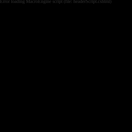
Error loading MacroEngine script (file: headerScript.cshtml)