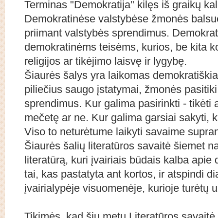
Terminas "Demokratija" kilęs iš graikų kal
Demokratinėse valstybėse žmonės balsuoj
priimant valstybės sprendimus. Demokrati
demokratinėms teisėms, kurios, be kita ko
religijos ar tikėjimo laisvę ir lygybę.
Šiaurės šalys yra laikomas demokratiškia
piliečius saugo įstatymai, žmonės pasitiki v
sprendimus. Kur galima pasirinkti - tikėti 
mečetę ar ne. Kur galima garsiai sakyti, ką 
Viso to neturėtume laikyti savaime supra
Šiaurės šalių literatūros savaitė šiemet 
literatūrą, kuri įvairiais būdais kalba api
tai, kas pastatyta ant kortos, ir atspindi d
įvairialypėje visuomenėje, kurioje turėtų u
Tikimės, kad šių metų Literatūros savaitė 