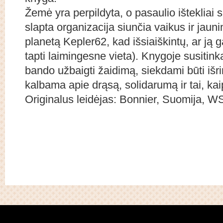
Žemė yra perpildyta, o pasaulio ištekliai
slapta organizacija siunčia vaikus ir jaun
planetą Kepler62, kad išsiaiškintų, ar ją g
tapti laimingesne vieta). Knygoje susitinka
bando užbaigti žaidimą, siekdami būti išri
kalbama apie drąsą, solidarumą ir tai, ka
Originalus leidėjas: Bonnier, Suomija, 