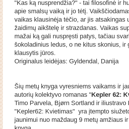
"Kas ką nusprendžia?" - tai filosofinė ir 
apie smalsų vaiką ir jo tėtį. Vaikščiodama
vaikas klausinėja tėčio, ar jis atsakingas
žaidimų aikštelę ir strazdanas. Vaikas supra
mažai ką gali nuspręsti patys, tačiau svarb
šokoladinius ledus, o ne kitus skonius, ir
klausytis jūros.
Originalus leidėjas: Gyldendal, Danija
Šių metų knyga vyresniems vaikams ir ja
autorių kolektyvo romanas "
Kepler 62: K
Timo Parvela, Bjørn Sortland ir iliustravo
"Kepler62: Kvietimas" yra įtempto siužet
jaunimui nuo maždaug 9 metų amžiaus ir y
knyga.