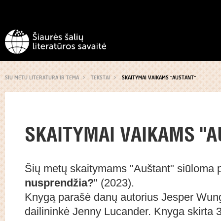
SIU METU LITERATURA IR TEMA
TEKSTAI
SKAITYMAI VAIKAMS "AUSTANT"
SKAITYMAI VAIKAMS "A
Šių metų skaitymams "Auštant" siūloma p
nusprendžia?
" (2023).
Knygą parašė danų autorius Jesper Wung
dailininkė Jenny Lucander. Knyga skirta 