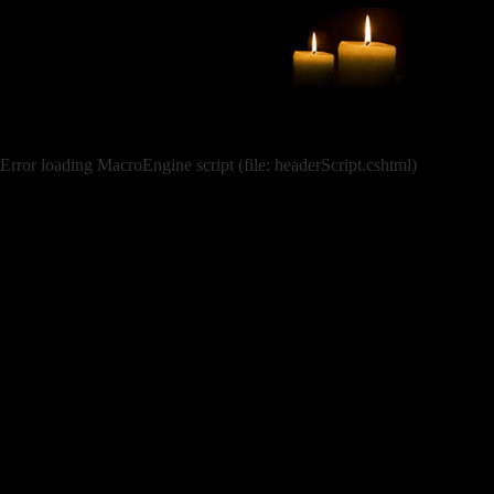
Error loading MacroEngine script (file: headerScript.cshtml)