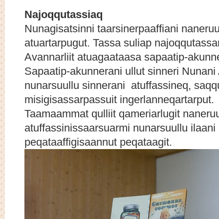
Najoqqutassiaq
Nunagisatsinni taarsinerpaaffiani naneruut
atuartarpugut. Tassa suliap najoqqutass
Avannarliit atuagaataasa sapaatip-akunne
Sapaatip-akunnerani ullut sinneri Nunani A
nunarsuullu sinnerani atuffassineq, saqqu
misigisassarpassuit ingerlanneqartarput.
Taamaammat qulliit qameriarlugit naneruuti
atuffassinissaarsuarmi nunarsuullu ilaani 
peqataaffigisaannut peqataagit.