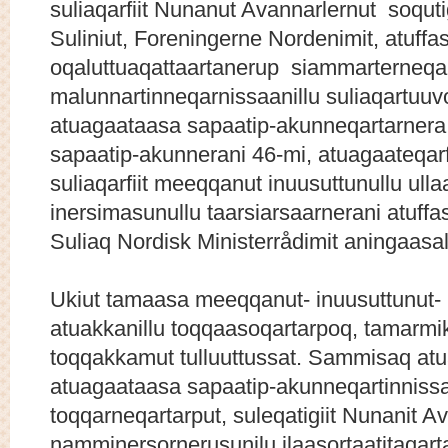
suliaqarfiit Nunanut Avannarlernut soqutig
Suliniut, Foreningerne Nordenimit, atuffa
oqaluttuaqattaartanerup siammarterneqa
malunnartinneqarnissaanillu suliaqartuuv
atuagaataasa sapaatip-akunneqartarnera 
sapaatip-akunnerani 46-mi, atuagaateqarfiit
suliaqarfiit meeqqanut inuusuttunullu ulla
inersimasunullu taarsiarsaarnerani atuffa
Suliaq Nordisk Ministerrådimit aningaasa
Ukiut tamaasa meeqqanut- inuusuttunut-
atuakkanillu toqqaasoqartarpoq, tamarmi
toqqakkamut tulluuttussat. Sammisaq atua
atuagaataasa sapaatip-akunneqartinnissaa
toqqarneqartarput, suleqatigiit Nunanit A
namminersornerusunilu ilaasortaatitaqart