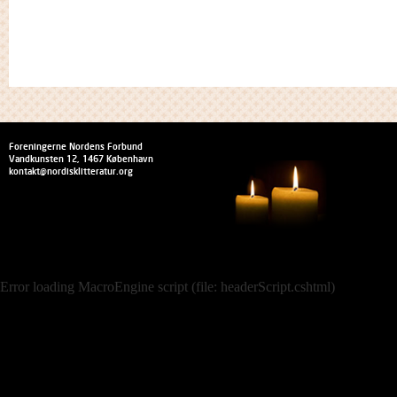
Foreningerne Nordens Forbund
Vandkunsten 12, 1467 København
kontakt@nordisklitteratur.org
Error loading MacroEngine script (file: headerScript.cshtml)