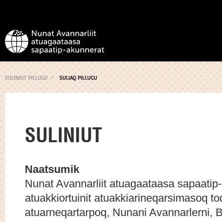
SULINIUT PILLUGU
SULIAQ PILLUGU
SULINIUT
Naatsumik
Nunat Avannarliit atuagaataasa sapaatip-
atuakkiortuinit atuakkiarineqarsimasoq t
atuarneqartarpoq, Nunani Avannarlerni, 