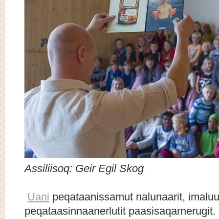
Assiliisoq: Geir Egil Skog
Uani
peqataanissamut nalunaarit, imaluu
peqataasinnaanerlutit paasisaqarnerugit.