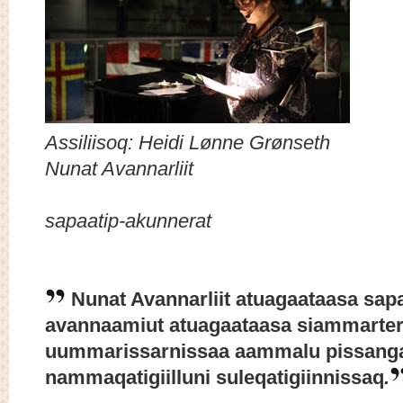
Assiliisoq: Heidi Lønn
Nunat Avannarliit
atuaga
sapaatip-akunnerat
Nunat Avannarliit atuagaataasa sapa
avannaamiut atuagaataasa siammartern
uummarissarnissaa aammalu pissanga
nammaqatigiilluni suleqatigiinnissaq
.