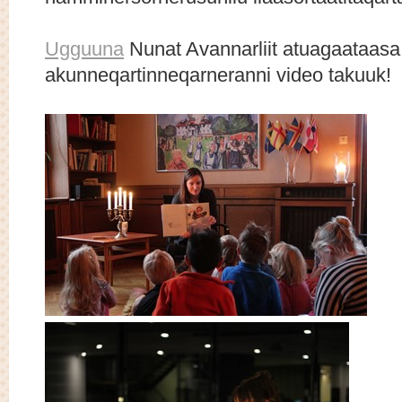
Ugguuna
Nunat Avannarliit atuagaataasa
akunneqartinneqarneranni video takuuk!