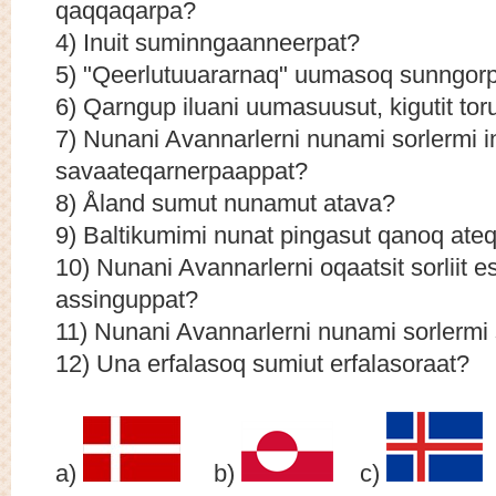
qaqqaqarpa?
4) Inuit suminngaanneerpat?
5) "Qeerlutuuararnaq" uumasoq sunngor
6) Qarngup iluani uumasuusut, kigutit tor
7) Nunani Avannarlerni nunami sorlermi 
savaateqarnerpaappat?
8) Åland sumut nunamut atava?
9) Baltikumimi nunat pingasut qanoq ate
10) Nunani Avannarlerni oqaatsit sorliit e
assinguppat?
11) Nunani Avannarlerni nunami sorlermi
12) Una erfalasoq sumiut erfalasoraat?
a)
b)
c)