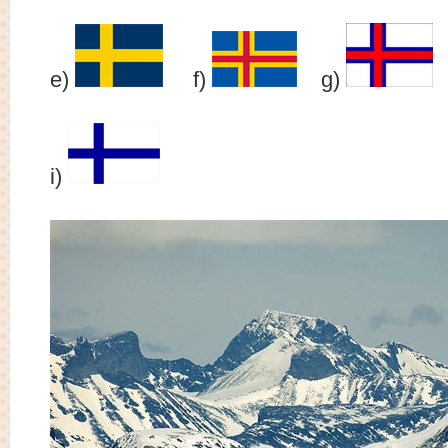
e)
f)
g)
i)