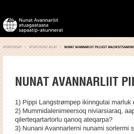
ATORTUSSAT
ATORTUSSAT ALLAT
NUNAT AVANNARLIIT PILLUGIT NALORSITSAARIN
NUNAT AVANNARLIIT PI
1) Pippi Langstrømpep ikinngutai marluk
2) Mummidalenimeersoq niviarsiaraq, aap
qilerteqartartorlu qanoq ateqarpa?
3) Nunani Avannarlerni nunami sorlermi su