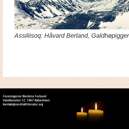
Assiliisoq
: Håvard Berland, Galdhøpiggen
Foreningerne Nordens Forbund
Vandkunsten 12, 1467 København
kontakt@nordisklitteratur.org